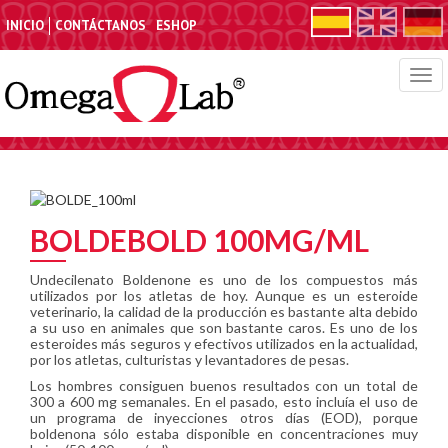
INICIO
CONTÁCTANOS
ESHOP
T
o
g
g
l
e
n
a
BOLDEBOLD 100MG/ML
v
i
g
Undecilenato Boldenone es uno de los compuestos más
utilizados por los atletas de hoy. Aunque es un esteroide
a
veterinario, la calidad de la producción es bastante alta debido
t
a su uso en animales que son bastante caros. Es uno de los
i
esteroides más seguros y efectivos utilizados en la actualidad,
o
por los atletas, culturistas y levantadores de pesas.
n
Los hombres consiguen buenos resultados con un total de
300 a 600 mg semanales. En el pasado, esto incluía el uso de
un programa de inyecciones otros días (EOD), porque
boldenona sólo estaba disponible en concentraciones muy